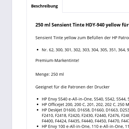
Beschreibung
250 ml Sensient Tinte HDY-940 yellow für HP
Sensient Tinte yellow zum Befüllen der HP Patr
Nr. 62, 300, 301, 302, 303, 304, 305, 351, 364, 
Premium-Markentinte!
Menge: 250 ml
Geeignet für die Patronen der Drucker
HP Envy 5540 e-All-in-One, 5540, 5542, 5544, 5
HP OfficeJet 200, 200 C, 201, 202, 202 C, 250 
HP DeskJet D1600, D1658, D1660, D1663, D253
F2410, F2418, F2420, F2430, F2440, F2476, F24
F4400, F4424, F4435, F4440, F4450, F4470, F44
HP Envy 100 e-All-in-One, 110 e-All-in-One, 11