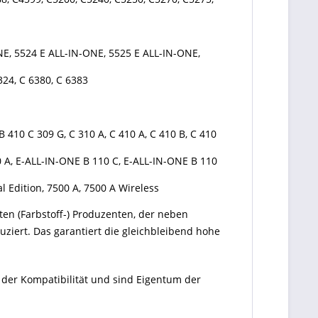
E, 5524 E ALL-IN-ONE, 5525 E ALL-IN-ONE,
324, C 6380, C 6383
B 410 C 309 G, C 310 A, C 410 A, C 410 B, C 410
10 A, E-ALL-IN-ONE B 110 C, E-ALL-IN-ONE B 110
al Edition, 7500 A, 7500 A Wireless
ten (Farbstoff-) Produzenten, der neben
ziert. Das garantiert die gleichbleibend hohe
 der Kompatibilität und sind Eigentum der