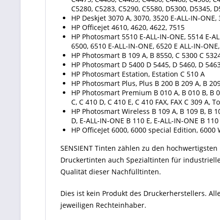
C5280, C5283, C5290, C5580, D5300, D5345, 
HP Deskjet 3070 A, 3070, 3520 E-ALL-IN-ONE, 
HP Officejet 4610, 4620, 4622, 7515
HP Photosmart 5510 E-ALL-IN-ONE, 5514 E-AL
6500, 6510 E-ALL-IN-ONE, 6520 E ALL-IN-ONE
HP Photosmart B 109 A, B 8550, C 5300 C 5324,
HP Photosmart D 5400 D 5445, D 5460, D 5463
HP Photosmart Estation, Estation C 510 A
HP Photosmart Plus, Plus B 200 B 209 A, B 209
HP Photosmart Premium B 010 A, B 010 B, B 010
C, C 410 D, C 410 E, C 410 FAX, FAX C 309 A
HP Photosmart Wireless B 109 A, B 109 B, B 10
D, E-ALL-IN-ONE B 110 E, E-ALL-IN-ONE B 110
HP OfficeJet 6000, 6000 special Edition, 6000 
SENSIENT Tinten zählen zu den hochwertigsten P
Druckertinten auch Spezialtinten für industriel
Qualität dieser Nachfülltinten.
Dies ist kein Produkt des Druckerherstellers. 
jeweiligen Rechteinhaber.