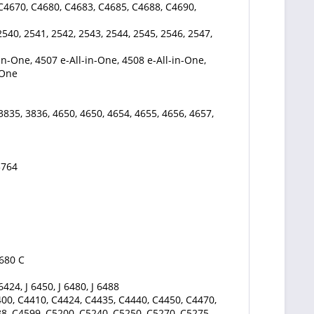
 C4670, C4680, C4683, C4685, C4688, C4690,
2540, 2541, 2542, 2543, 2544, 2545, 2546, 2547,
in-One, 4507 e-All-in-One, 4508 e-All-in-One,
-One
3835, 3836, 4650, 4650, 4654, 4655, 4656, 4657,
3764
4680 C
 6424, J 6450, J 6480, J 6488
00, C4410, C4424, C4435, C4440, C4450, C4470,
8, C4599, C5200, C5240, C5250, C5270, C5275,