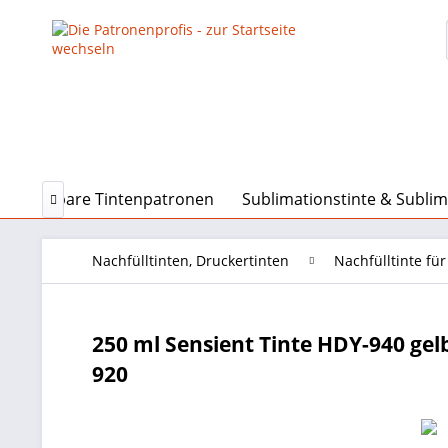
erbefüllbare Tintenpatronen
Sublimationstinte & Subli

Nachfülltinten, Druckertinten
Nachfülltinte fü
250 ml Sensient Tinte HDY-940 gelb f
920