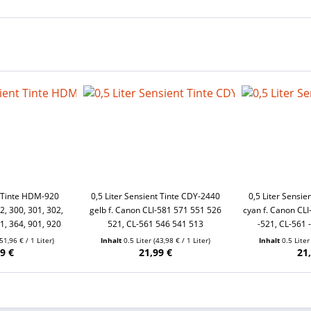
 Tinte HDM-920
0,5 Liter Sensient Tinte CDY-2440
0,5 Liter Sensi
, 300, 301, 302,
gelb f. Canon CLI-581 571 551 526
cyan f. Canon CLI
1, 364, 901, 920
521, CL-561 546 541 513
-521, CL-561 
(51,96 € / 1 Liter)
Inhalt
0.5 Liter
(43,98 € / 1 Liter)
Inhalt
0.5 Lite
9 €
21,99 €
21