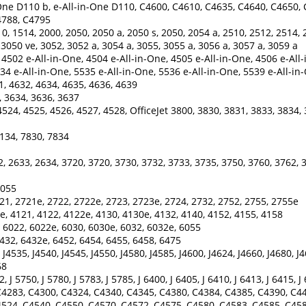
One D110 b, e-All-in-One D110, C4600, C4610, C4635, C4640, C4650,
4788, C4795
0, 1514, 2000, 2050, 2050 a, 2050 s, 2050, 2054 a, 2510, 2512, 2514, 
 3050 ve, 3052, 3052 a, 3054 a, 3055, 3055 a, 3056 a, 3057 a, 3059 a
4502 e-All-in-One, 4504 e-All-in-One, 4505 e-All-in-One, 4506 e-All-
34 e-All-in-One, 5535 e-All-in-One, 5536 e-All-in-One, 5539 e-All-in
1, 4632, 4634, 4635, 4636, 4639
, 3634, 3636, 3637
524, 4525, 4526, 4527, 4528, OfficeJet 3800, 3830, 3831, 3833, 3834, 
134, 7830, 7834
, 2633, 2634, 3720, 3720, 3730, 3732, 3733, 3735, 3750, 3760, 3762, 
 5055
21, 2721e, 2722, 2722e, 2723, 2723e, 2724, 2732, 2752, 2755, 2755e
e, 4121, 4122, 4122e, 4130, 4130e, 4132, 4140, 4152, 4155, 4158
 6022, 6022e, 6030, 6030e, 6032, 6032e, 6055
432, 6432e, 6452, 6454, 6455, 6458, 6475
J4535, J4540, J4545, J4550, J4580, J4585, J4600, J4624, J4660, J4680, J
68
2, J 5750, J 5780, J 5783, J 5785, J 6400, J 6405, J 6410, J 6413, J 6415, J
4283, C4300, C4324, C4340, C4345, C4380, C4384, C4385, C4390, C44
524, C4540, C4550, C4570, C4572, C4575, C4580, C4583, C4585, C458