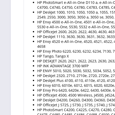
HP PhotoSmart e-All-in-One D110 a, e-All-in-
C4700, C4740, C4750, C4780, C4783, C4785, C
HP DeskJet 1000, 1010, 1050, 1050 a, 1055, 151
2549, 2550, 3000, 3050, 3050 a, 3050 se, 3050,
HP Envy 4500 e-All-in-One, 4501 e-All-in-One, 
5530 e-All-in-One, 5530, 5532 e-All-in-One, 55
HP OfficeJet 2600, 2620, 2622, 4630, 4630, 463
HP DeskJet 1110, 3630, 3630, 3631, 3632, 3633
HP Envy 4520 e-All-in-One, 4520, 4521, 4522, 4
4658
HP Envy Photo 6220, 6230, 6232, 6234, 7130, 7
HP Tango, Tango X
HP DESKJET 2620, 2621, 2622, 2623, 2630, 2632
HP INK ADVANTAGE 3700 MFP
HP ENVY 5010, 5020, 5030, 5032, 5034, 5052,
HP Deskjet 2320, 2710, 2710e, 2720, 2720e, 27
HP Deskjet Plus 4100, 4110, 4110e, 4120, 4120
HP Envy 6010, 6010e, 6012, 6015, 6020, 6020e,
HP Envy Pro 6420, 6420e, 6422, 6430, 6430e, 6
HP OfficeJet 4500, 4500 Wireless, J4500, J4524, 
HP DeskJet D4200, D4260, D4300, D4360, D43
HP OfficeJet J 5725, J 5730, J 5735, J 5740, J 574
HP PhotoSmart C4200, C4225, C4270, C4280, C
C4475, C4480, C4485, C4486, C4488, C4500, C4