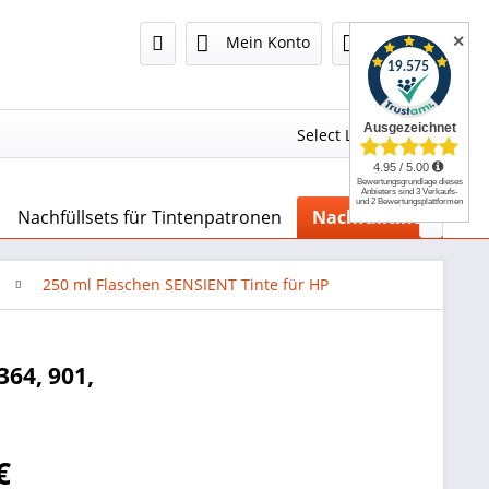
✕
Mein Konto
0,00 €
Select Language
▼
Nachfüllsets für Tintenpatronen
Nachfülltinten, Dru

250 ml Flaschen SENSIENT Tinte für HP
364, 901,
€