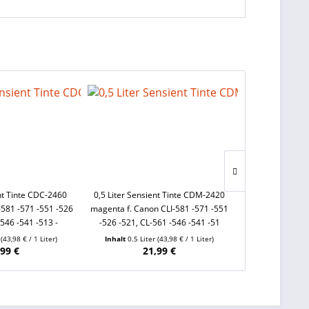
ent Tinte CDC-2460
0,5 Liter Sensient Tinte CDM-2420
Kompatible D
-581 -571 -551 -526
magenta f. Canon CLI-581 -571 -551
Epson 603, 603X
-546 -541 -513 -
-526 -521, CL-561 -546 -541 -51
Fü
r
(43,98 € / 1 Liter)
Inhalt
0.5 Liter
(43,98 € / 1 Liter)
Inhalt
14 
,99 €
21,99 €
ab