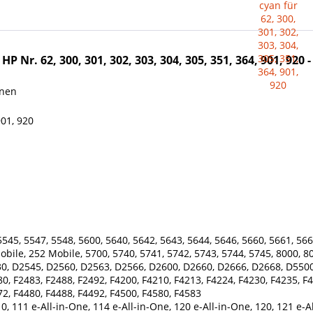
 Nr. 62, 300, 301, 302, 303, 304, 305, 351, 364, 901, 920 -
onen
901, 920
545, 5547, 5548, 5600, 5640, 5642, 5643, 5644, 5646, 5660, 5661, 566
Mobile, 252 Mobile, 5700, 5740, 5741, 5742, 5743, 5744, 5745, 8000, 8
0, D2545, D2560, D2563, D2566, D2600, D2660, D2666, D2668, D5500
80, F2483, F2488, F2492, F4200, F4210, F4213, F4224, F4230, F4235, F4
72, F4480, F4488, F4492, F4500, F4580, F4583
0, 111 e-All-in-One, 114 e-All-in-One, 120 e-All-in-One, 120, 121 e-A