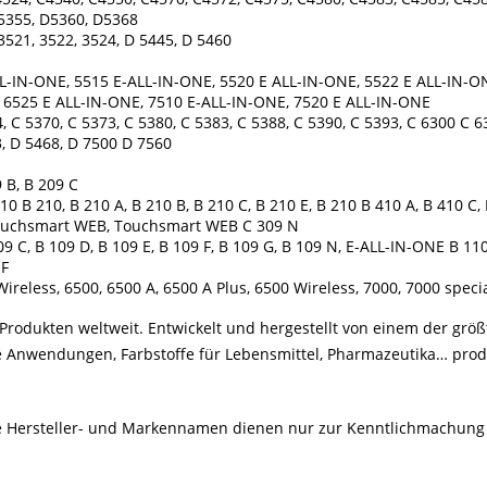
D5355, D5360, D5368
3521, 3522, 3524, D 5445, D 5460
L-IN-ONE, 5515 E-ALL-IN-ONE, 5520 E ALL-IN-ONE, 5522 E ALL-IN-ON
, 6525 E ALL-IN-ONE, 7510 E-ALL-IN-ONE, 7520 E ALL-IN-ONE
 C 5370, C 5373, C 5380, C 5383, C 5388, C 5390, C 5393, C 6300 C 6
, D 5468, D 7500 D 7560
 B, B 209 C
 B 210, B 210 A, B 210 B, B 210 C, B 210 E, B 210 B 410 A, B 410 C, 
, Touchsmart WEB, Touchsmart WEB C 309 N
9 C, B 109 D, B 109 E, B 109 F, B 109 G, B 109 N, E-ALL-IN-ONE B 1
 F
Wireless, 6500, 6500 A, 6500 A Plus, 6500 Wireless, 7000, 7000 speci
rodukten weltweit. Entwickelt und hergestellt von einem der größ
le Anwendungen, Farbstoffe für Lebensmittel, Pharmazeutika… produ
Alle Hersteller- und Markennamen dienen nur zur Kenntlichmachung