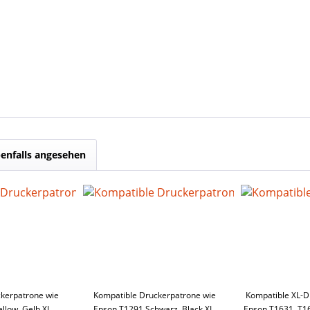
enfalls angesehen
kerpatrone wie
Kompatible Druckerpatrone wie
Kompatible XL-D
llow, Gelb XL,
Epson T1291 Schwarz, Black XL,
Epson T1631, T16