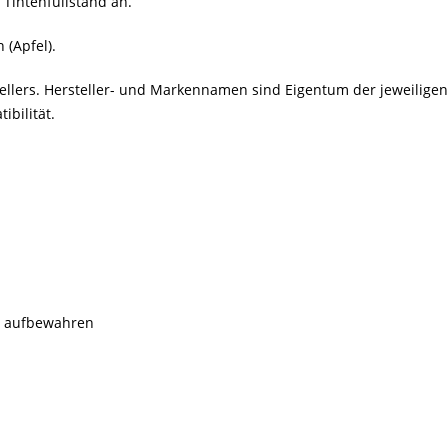
 Tintenfüllstand an.
 (Apfel).
stellers. Hersteller- und Markennamen sind Eigentum der jeweilig
bilität.
rn aufbewahren