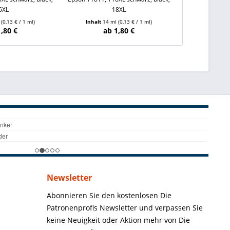
6XL
18XL
cyan, magenta,
l
(0,13 € / 1 ml)
Inhalt
14 ml
(0,13 € / 1 ml)
Inhalt
5 Stü
1,80 €
ab 1,80 €
ab
Newsletter
Abonnieren Sie den kostenlosen Die
Patronenprofis Newsletter und verpassen Sie
keine Neuigkeit oder Aktion mehr von Die