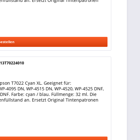
nfüllstand an. Ersetzt Original Tintenpatronen
bestellen
C13T70224010
pson T7022 Cyan XL. Geeignet für:
WP-4095 DN, WP-4515 DN, WP-4520, WP-4525 DNF,
F. Farbe: cyan / blau. Füllmenge: 32 ml. Die
nfüllstand an. Ersetzt Original Tintenpatronen