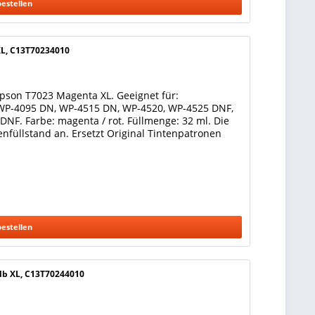
bestellen
XL, C13T70234010
pson T7023 Magenta XL. Geeignet für:
WP-4095 DN, WP-4515 DN, WP-4520, WP-4525 DNF,
F. Farbe: magenta / rot. Füllmenge: 32 ml. Die
nfüllstand an. Ersetzt Original Tintenpatronen
bestellen
lb XL, C13T70244010