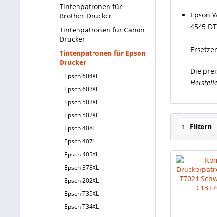
Tintenpatronen für
Epson W
Brother Drucker
4545 DT
Tintenpatronen für Canon
Drucker
Ersetze
Tintenpatronen für Epson
Drucker
Die pre
Epson 604XL
Herstell
Epson 603XL
Epson 503XL
Epson 502XL
Filtern
Epson 408L
Epson 407L
Epson 405XL
Epson 378XL
Epson 202XL
Epson T35XL
Epson T34XL