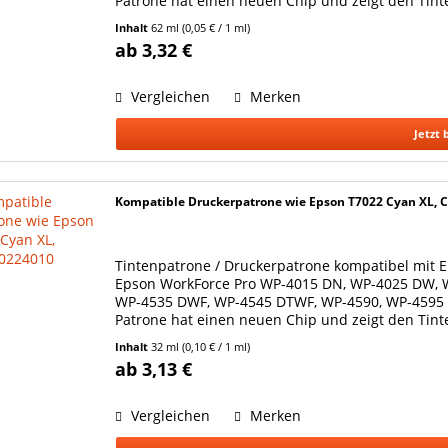
Patrone hat einen neuen Chip und zeigt den Tinte
Epson...
Inhalt
62 ml
(0,05 € / 1 ml)
ab 3,32 €
Vergleichen
Merken
Jetzt 
Kompatible Druckerpatrone wie Epson T7022 Cyan XL, 
Tintenpatrone / Druckerpatrone kompatibel mit E
Epson WorkForce Pro WP-4015 DN, WP-4025 DW, 
WP-4535 DWF, WP-4545 DTWF, WP-4590, WP-4595 DN
Patrone hat einen neuen Chip und zeigt den Tinte
Epson C13T70224010...
Inhalt
32 ml
(0,10 € / 1 ml)
ab 3,13 €
Vergleichen
Merken