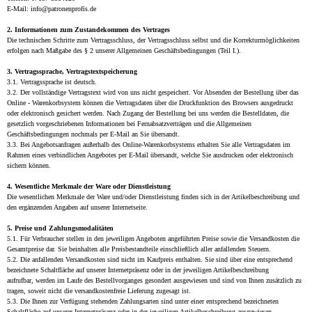
E-Mail: info@patronenprofis.de
2. Informationen zum Zustandekommen des Vertrages
Die technischen Schritte zum Vertragsschluss, der Vertragsschluss selbst und die Korrekturmöglichkeiten
erfolgen nach Maßgabe des § 2 unserer Allgemeinen Geschäftsbedingungen (Teil I.).
3. Vertragssprache, Vertragstextspeicherung
3.1. Vertragssprache ist deutsch.
3.2. Der vollständige Vertragstext wird von uns nicht gespeichert. Vor Absenden der Bestellung über das
Online - Warenkorbsystem können die Vertragsdaten über die Druckfunktion des Browsers ausgedruckt
oder elektronisch gesichert werden. Nach Zugang der Bestellung bei uns werden die Bestelldaten, die
gesetzlich vorgeschriebenen Informationen bei Fernabsatzverträgen und die Allgemeinen
Geschäftsbedingungen nochmals per E-Mail an Sie übersandt.
3.3. Bei Angebotsanfragen außerhalb des Online-Warenkorbsystems erhalten Sie alle Vertragsdaten im
Rahmen eines verbindlichen Angebotes per E-Mail übersandt, welche Sie ausdrucken oder elektronisch
sichern können.
4. Wesentliche Merkmale der Ware oder Dienstleistung
Die wesentlichen Merkmale der Ware und/oder Dienstleistung finden sich in der Artikelbeschreibung und
den ergänzenden Angaben auf unserer Internetseite.
5. Preise und Zahlungsmodalitäten
5.1. Für Verbraucher stellen in den jeweiligen Angeboten angeführten Preise sowie die Versandkosten die
Gesamtpreise dar. Sie beinhalten alle Preisbestandteile einschließlich aller anfallenden Steuern.
5.2. Die anfallenden Versandkosten sind nicht im Kaufpreis enthalten. Sie sind über eine entsprechend
bezeichnete Schaltfläche auf unserer Internetpräsenz oder in der jeweiligen Artikelbeschreibung
aufrufbar, werden im Laufe des Bestellvorganges gesondert ausgewiesen und sind von Ihnen zusätzlich zu
tragen, soweit nicht die versandkostenfreie Lieferung zugesagt ist.
5.3. Die Ihnen zur Verfügung stehenden Zahlungsarten sind unter einer entsprechend bezeichneten
Schaltfläche auf unserer Internetpräsenz oder in der jeweiligen Artikelbeschreibung ausgewiesen.