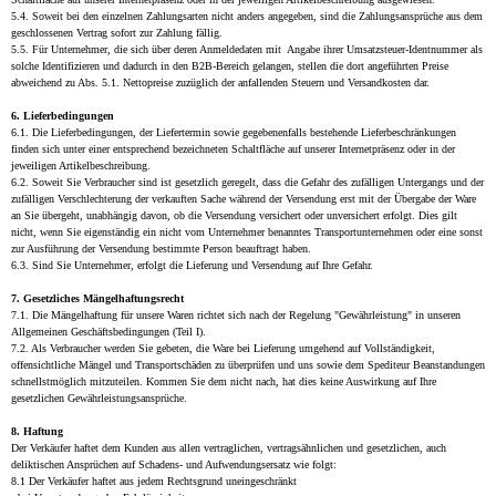
5.4. Soweit bei den einzelnen Zahlungsarten nicht anders angegeben, sind die Zahlungsansprüche aus dem
geschlossenen Vertrag sofort zur Zahlung fällig.
5.5. Für Unternehmer, die sich über deren Anmeldedaten mit Angabe ihrer Umsatzsteuer-Identnummer als
solche Identifizieren und dadurch in den B2B-Bereich gelangen, stellen die dort angeführten Preise
abweichend zu Abs. 5.1. Nettopreise zuzüglich der anfallenden Steuern und Versandkosten dar.
6. Lieferbedingungen
6.1. Die Lieferbedingungen, der Liefertermin sowie gegebenenfalls bestehende Lieferbeschränkungen
finden sich unter einer entsprechend bezeichneten Schaltfläche auf unserer Internetpräsenz oder in der
jeweiligen Artikelbeschreibung.
6.2. Soweit Sie Verbraucher sind ist gesetzlich geregelt, dass die Gefahr des zufälligen Untergangs und der
zufälligen Verschlechterung der verkauften Sache während der Versendung erst mit der Übergabe der Ware
an Sie übergeht, unabhängig davon, ob die Versendung versichert oder unversichert erfolgt. Dies gilt
nicht, wenn Sie eigenständig ein nicht vom Unternehmer benanntes Transportunternehmen oder eine sonst
zur Ausführung der Versendung bestimmte Person beauftragt haben.
6.3. Sind Sie Unternehmer, erfolgt die Lieferung und Versendung auf Ihre Gefahr.
7. Gesetzliches Mängelhaftungsrecht
7.1. Die Mängelhaftung für unsere Waren richtet sich nach der Regelung "Gewährleistung" in unseren
Allgemeinen Geschäftsbedingungen (Teil I).
7.2. Als Verbraucher werden Sie gebeten, die Ware bei Lieferung umgehend auf Vollständigkeit,
offensichtliche Mängel und Transportschäden zu überprüfen und uns sowie dem Spediteur Beanstandungen
schnellstmöglich mitzuteilen. Kommen Sie dem nicht nach, hat dies keine Auswirkung auf Ihre
gesetzlichen Gewährleistungsansprüche.
8. Haftung
Der Verkäufer haftet dem Kunden aus allen vertraglichen, vertragsähnlichen und gesetzlichen, auch
deliktischen Ansprüchen auf Schadens- und Aufwendungsersatz wie folgt:
8.1 Der Verkäufer haftet aus jedem Rechtsgrund uneingeschränkt