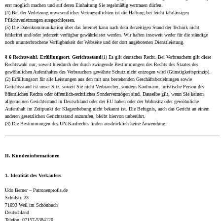
erst möglich machen und auf deren Einhaltung Sie regelmäßig vertrauen dürfen.
(4) Bei der Verletzung unwesentlicher Vertragspflichten ist die Haftung bei leicht fahrlässigen
Pflichtverletzungen ausgeschlossen.
(5) Die Datenkommunikation über das Internet kann nach dem derzeitigen Stand der Technik nicht
fehlerfrei und/oder jederzeit verfügbar gewährleistet werden. Wir haften insoweit weder für die ständige
noch ununterbrochene Verfügbarkeit der Webseite und der dort angebotenen Dienstleistung.
§ 6 Rechtswahl, Erfüllungsort, Gerichtsstand
(1) Es gilt deutsches Recht. Bei Verbrauchern gilt diese
Rechtswahl nur, soweit hierdurch der durch zwingende Bestimmungen des Rechts des Staates des
gewöhnlichen Aufenthaltes des Verbrauchers gewährte Schutz nicht entzogen wird (Günstigkeitsprinzip).
(2) Erfüllungsort für alle Leistungen aus den mit uns bestehenden Geschäftsbeziehungen sowie
Gerichtsstand ist unser Sitz, soweit Sie nicht Verbraucher, sondern Kaufmann, juristische Person des
öffentlichen Rechts oder öffentlich-rechtliches Sondervermögen sind. Dasselbe gilt, wenn Sie keinen
allgemeinen Gerichtsstand in Deutschland oder der EU haben oder der Wohnsitz oder gewöhnliche
Aufenthalt im Zeitpunkt der Klageerhebung nicht bekannt ist. Die Befugnis, auch das Gericht an einem
anderen gesetzlichen Gerichtsstand anzurufen, bleibt hiervon unberührt.
(3) Die Bestimmungen des UN-Kaufrechts finden ausdrücklich keine Anwendung.
_______________________________________________________________________________________
II. Kundeninformationen
1. Identität des Verkäufers
Udo Berner – Patronenprofis.de
Schulstr. 23
71093 Weil im Schönbuch
Deutschland
Telefon: 07157-5384120