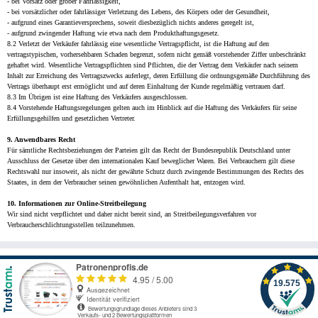
- bei Vorsatz oder grober Fahrlässigkeit,
- bei vorsätzlicher oder fahrlässiger Verletzung des Lebens, des Körpers oder der Gesundheit,
- aufgrund eines Garantieversprechens, soweit diesbezüglich nichts anderes geregelt ist,
- aufgrund zwingender Haftung wie etwa nach dem Produkthaftungsgesetz.
8.2 Verletzt der Verkäufer fahrlässig eine wesentliche Vertragspflicht, ist die Haftung auf den
vertragstypischen, vorhersehbaren Schaden begrenzt, sofern nicht gemäß vorstehender Ziffer unbeschränkt
gehaftet wird. Wesentliche Vertragspflichten sind Pflichten, die der Vertrag dem Verkäufer nach seinem
Inhalt zur Erreichung des Vertragszwecks auferlegt, deren Erfüllung die ordnungsgemäße Durchführung des
Vertrags überhaupt erst ermöglicht und auf deren Einhaltung der Kunde regelmäßig vertrauen darf.
8.3 Im Übrigen ist eine Haftung des Verkäufers ausgeschlossen.
8.4 Vorstehende Haftungsregelungen gelten auch im Hinblick auf die Haftung des Verkäufers für seine
Erfüllungsgehilfen und gesetzlichen Vertreter.
9. Anwendbares Recht
Für sämtliche Rechtsbeziehungen der Parteien gilt das Recht der Bundesrepublik Deutschland unter
Ausschluss der Gesetze über den internationalen Kauf beweglicher Waren. Bei Verbrauchern gilt diese
Rechtswahl nur insoweit, als nicht der gewährte Schutz durch zwingende Bestimmungen des Rechts des
Staates, in dem der Verbraucher seinen gewöhnlichen Aufenthalt hat, entzogen wird.
10. Informationen zur Online-Streitbeilegung
Wir sind nicht verpflichtet und daher nicht bereit sind, an Streitbeilegungsverfahren vor
Verbraucherschlichtungsstellen teilzunehmen.