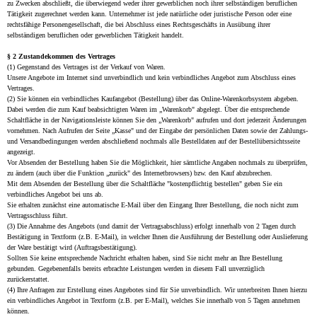
zu Zwecken abschließt, die überwiegend weder ihrer gewerblichen noch ihrer selbständigen beruflichen
Tätigkeit zugerechnet werden kann. Unternehmer ist jede natürliche oder juristische Person oder eine
rechtsfähige Personengesellschaft, die bei Abschluss eines Rechtsgeschäfts in Ausübung ihrer
selbständigen beruflichen oder gewerblichen Tätigkeit handelt.
§ 2 Zustandekommen des Vertrages
(1) Gegenstand des Vertrages ist der Verkauf von Waren.
Unsere Angebote im Internet sind unverbindlich und kein verbindliches Angebot zum Abschluss eines
Vertrages.
(2) Sie können ein verbindliches Kaufangebot (Bestellung) über das Online-Warenkorbsystem abgeben.
Dabei werden die zum Kauf beabsichtigten Waren im „Warenkorb" abgelegt. Über die entsprechende
Schaltfläche in der Navigationsleiste können Sie den „Warenkorb" aufrufen und dort jederzeit Änderungen
vornehmen. Nach Aufrufen der Seite „Kasse" und der Eingabe der persönlichen Daten sowie der Zahlungs-
und Versandbedingungen werden abschließend nochmals alle Bestelldaten auf der Bestellübersichtsseite
angezeigt.
Vor Absenden der Bestellung haben Sie die Möglichkeit, hier sämtliche Angaben nochmals zu überprüfen,
zu ändern (auch über die Funktion „zurück" des Internetbrowsers) bzw. den Kauf abzubrechen.
Mit dem Absenden der Bestellung über die Schaltfläche "kostenpflichtig bestellen" geben Sie ein
verbindliches Angebot bei uns ab.
Sie erhalten zunächst eine automatische E-Mail über den Eingang Ihrer Bestellung, die noch nicht zum
Vertragsschluss führt.
(3) Die Annahme des Angebots (und damit der Vertragsabschluss) erfolgt innerhalb von 2 Tagen durch
Bestätigung in Textform (z.B. E-Mail), in welcher Ihnen die Ausführung der Bestellung oder Auslieferung
der Ware bestätigt wird (Auftragsbestätigung).
Sollten Sie keine entsprechende Nachricht erhalten haben, sind Sie nicht mehr an Ihre Bestellung
gebunden. Gegebenenfalls bereits erbrachte Leistungen werden in diesem Fall unverzüglich
zurückerstattet.
(4) Ihre Anfragen zur Erstellung eines Angebotes sind für Sie unverbindlich. Wir unterbreiten Ihnen hierzu
ein verbindliches Angebot in Textform (z.B. per E-Mail), welches Sie innerhalb von 5 Tagen annehmen
können.