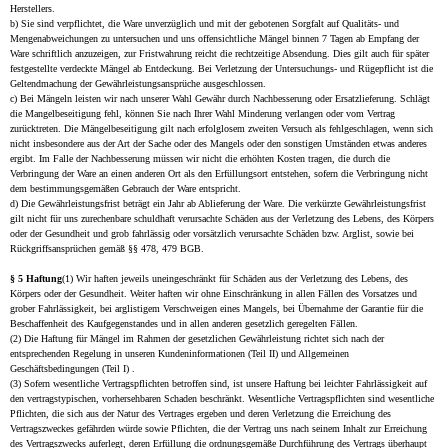
Herstellers.
b) Sie sind verpflichtet, die Ware unverzüglich und mit der gebotenen Sorgfalt auf Qualitäts- und
Mengenabweichungen zu untersuchen und uns offensichtliche Mängel binnen 7 Tagen ab Empfang der
Ware schriftlich anzuzeigen, zur Fristwahrung reicht die rechtzeitige Absendung. Dies gilt auch für später
festgestellte verdeckte Mängel ab Entdeckung. Bei Verletzung der Untersuchungs- und Rügepflicht ist die
Geltendmachung der Gewährleistungsansprüche ausgeschlossen.
c) Bei Mängeln leisten wir nach unserer Wahl Gewähr durch Nachbesserung oder Ersatzlieferung. Schlägt
die Mangelbeseitigung fehl, können Sie nach Ihrer Wahl Minderung verlangen oder vom Vertrag
zurücktreten. Die Mängelbeseitigung gilt nach erfolglosem zweiten Versuch als fehlgeschlagen, wenn sich
nicht insbesondere aus der Art der Sache oder des Mangels oder den sonstigen Umständen etwas anderes
ergibt. Im Falle der Nachbesserung müssen wir nicht die erhöhten Kosten tragen, die durch die
Verbringung der Ware an einen anderen Ort als den Erfüllungsort entstehen, sofern die Verbringung nicht
dem bestimmungsgemäßen Gebrauch der Ware entspricht.
d) Die Gewährleistungsfrist beträgt ein Jahr ab Ablieferung der Ware. Die verkürzte Gewährleistungsfrist
gilt nicht für uns zurechenbare schuldhaft verursachte Schäden aus der Verletzung des Lebens, des Körpers
oder der Gesundheit und grob fahrlässig oder vorsätzlich verursachte Schäden bzw. Arglist, sowie bei
Rückgriffsansprüchen gemäß §§ 478, 479 BGB.
§ 5 Haftung
(1) Wir haften jeweils uneingeschränkt für Schäden aus der Verletzung des Lebens, des
Körpers oder der Gesundheit. Weiter haften wir ohne Einschränkung in allen Fällen des Vorsatzes und
grober Fahrlässigkeit, bei arglistigem Verschweigen eines Mangels, bei Übernahme der Garantie für die
Beschaffenheit des Kaufgegenstandes und in allen anderen gesetzlich geregelten Fällen.
(2) Die Haftung für Mängel im Rahmen der gesetzlichen Gewährleistung richtet sich nach der
entsprechenden Regelung in unseren Kundeninformationen (Teil II) und Allgemeinen
Geschäftsbedingungen (Teil I) .
(3) Sofern wesentliche Vertragspflichten betroffen sind, ist unsere Haftung bei leichter Fahrlässigkeit auf
den vertragstypischen, vorhersehbaren Schaden beschränkt. Wesentliche Vertragspflichten sind wesentliche
Pflichten, die sich aus der Natur des Vertrages ergeben und deren Verletzung die Erreichung des
Vertragszweckes gefährden würde sowie Pflichten, die der Vertrag uns nach seinem Inhalt zur Erreichung
des Vertragszwecks auferlegt, deren Erfüllung die ordnungsgemäße Durchführung des Vertrags überhaupt