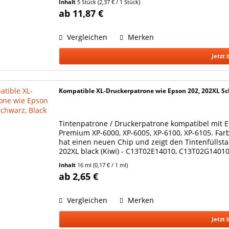
Inhalt
5 Stück
(2,37 € / 1 Stück)
ab 11,87 €
Vergleichen
Merken
Jetzt 
Kompatible XL-Druckerpatrone wie Epson 202, 202XL Sc
Tintenpatrone / Druckerpatrone kompatibel mit E
Premium XP-6000, XP-6005, XP-6100, XP-6105. Farb
hat einen neuen Chip und zeigt den Tintenfüllsta
202XL black (Kiwi) - C13T02E14010, C13T02G14010. 
Inhalt
16 ml
(0,17 € / 1 ml)
ab 2,65 €
Vergleichen
Merken
Jetzt 