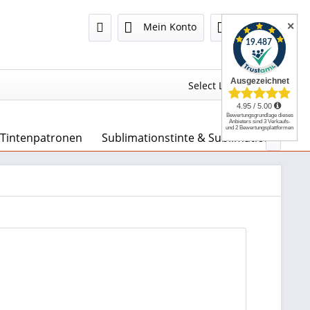
✕
Mein Konto
0,00 €
Select Language
▼
 Tintenpatronen
Sublimationstinte & Sublimationspapie
