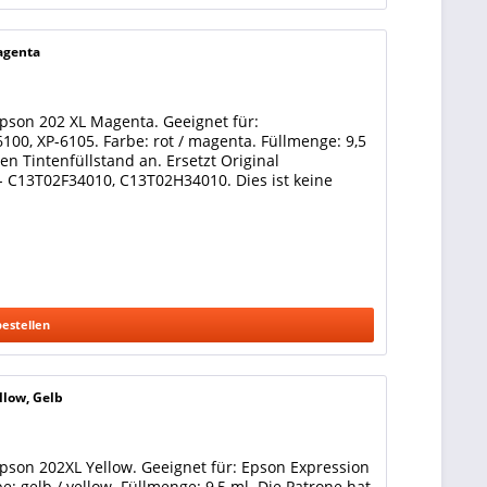
agenta
pson 202 XL Magenta. Geeignet für:
00, XP-6105. Farbe: rot / magenta. Füllmenge: 9,5
n Tintenfüllstand an. Ersetzt Original
- C13T02F34010, C13T02H34010. Dies ist keine
bestellen
llow, Gelb
pson 202XL Yellow. Geeignet für: Epson Expression
: gelb / yellow. Füllmenge: 9,5 ml. Die Patrone hat