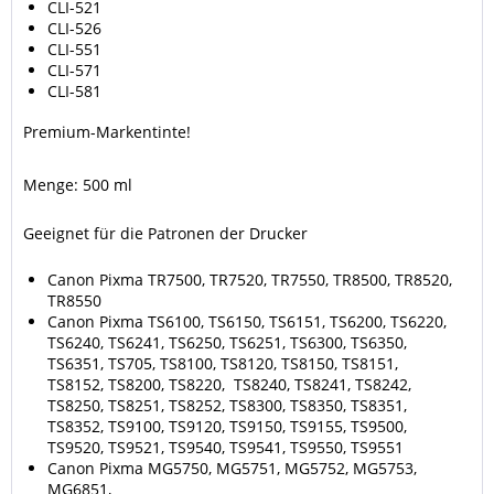
CLI-521
CLI-526
CLI-551
CLI-571
CLI-581
Premium-Markentinte!
Menge: 500 ml
Geeignet für die Patronen der Drucker
Canon Pixma TR7500, TR7520, TR7550, TR8500, TR8520,
TR8550
Canon Pixma TS6100, TS6150, TS6151, TS6200, TS6220,
TS6240, TS6241, TS6250, TS6251, TS6300, TS6350,
TS6351, TS705, TS8100, TS8120, TS8150, TS8151,
TS8152, TS8200, TS8220, TS8240, TS8241, TS8242,
TS8250, TS8251, TS8252, TS8300, TS8350, TS8351,
TS8352, TS9100, TS9120, TS9150, TS9155, TS9500,
TS9520, TS9521, TS9540, TS9541, TS9550, TS9551
Canon Pixma MG5750, MG5751, MG5752, MG5753,
MG6851,