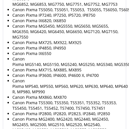
MG6852, MG6853, MG7750, MG7751, MG7752, MG7753
Canon Pixma TS5050, TS5051, TS5053, TS5055, TS6050, TS605
Canon Pixma IP7240, IP7250, IP5720, IP8750
Canon Pixma IX6820, IX6850
Canon Pixma MG5450, MG5550, MG5650, MG5655,
MG6350, MG6420, MG6450, MG6650, MG7120, MG7150,
MG7550
Canon Pixma MX725, MX922, MX925
Canon Pixma IP4850, IP4950
Canon Pixma IX6550
Canon
Pixma MG5140, MG5150, MG5240, MG5250, MG5340, MG535
Canon Pixma MX715, MX885, MX895
Canon Pixma IP3600, IP4600, IP4600 X, IP4700
Canon
Pixma MP540, MP550, MP560, MP620, MP630, MP640, MP640
R, MP980, MP990
Canon Pixma MX860, MX870
Canon Pixma TS5300, TS5350, TS5351, TS5352, TS5353,
TS5450, TS5451, TS5452, TS7400, TS7450, TS7451
Canon Pixma IP2800, IP2820, IP2823, IP2840, IP2850
Canon Pixma MG2400, MG2420, MG2440, MG2450,
MG2455, MG2500, MG2510, MG2520, MG2540,