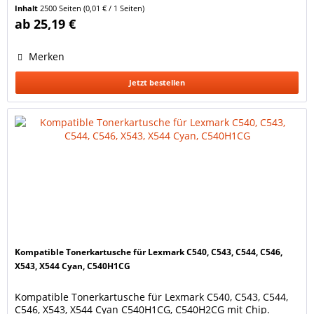
Lexmark X543 DN, X544 DN, X544 DTN, X544 DW, X544 N,
Inhalt
2500 Seiten
(0,01 € / 1 Seiten)
X546 DTN, X548 DE, X548 DTE Lexmark Optra C540 N, C543
ab 25,19 €
DN, C544 DN, C544 DTN, C544 DW, C544 N, C546 DTN...
Merken
Jetzt bestellen
Kompatible Tonerkartusche für Lexmark C540, C543, C544, C546,
X543, X544 Cyan, C540H1CG
Kompatible Tonerkartusche für Lexmark C540, C543, C544,
C546, X543, X544 Cyan C540H1CG, C540H2CG mit Chip.