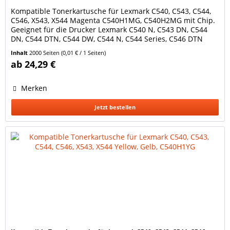
Kompatible Tonerkartusche für Lexmark C540, C543, C544,
C546, X543, X544 Magenta C540H1MG, C540H2MG mit Chip.
Geeignet für die Drucker Lexmark C540 N, C543 DN, C544
DN, C544 DTN, C544 DW, C544 N, C544 Series, C546 DTN
Lexmark X543 DN, X544 DN, X544 DTN, X544 DW, X544 N,
Inhalt
2000 Seiten
(0,01 € / 1 Seiten)
X546 DTN, X548 DE, X548 DTE Lexmark Optra C540 N, C543
ab 24,29 €
DN, C544 DN, C544 DTN, C544 DW, C544 N, C546 DTN...
Merken
Jetzt bestellen