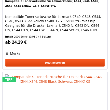
Kompatible Tonerkartusche für Lexmark C540, C543, C544, C546,
X543, X544 Yellow, Gelb, C540H1YG
Kompatible Tonerkartusche für Lexmark C540, C543, C544,
C546, X543, X544 Yellow C540H1YG, C540H2YG mit Chip.
Geeignet für die Drucker Lexmark C540 N, C543 DN, C544
DN, C544 DTN, C544 DW, C544 N, C544 Series, C546 DTN
Lexmark X543 DN, X544 DN, X544 DTN, X544 DW, X544 N,
Inhalt
2000 Seiten
(0,01 € / 1 Seiten)
X546 DTN, X548 DE, X548 DTE Lexmark Optra C540 N, C543
ab 24,29 €
DN, C544 DN, C544 DTN, C544 DW, C544 N, C546 DTN...
Merken
Jetzt bestellen
TIPP!