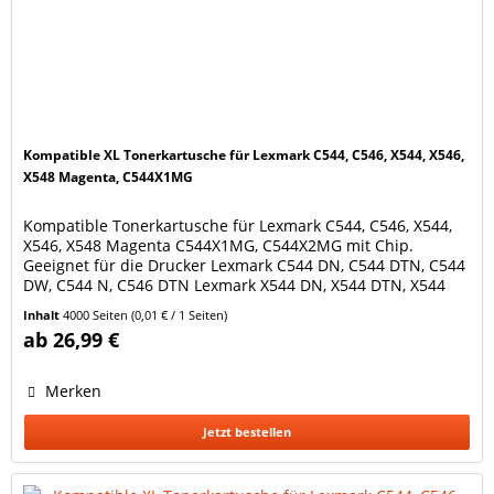
Kompatible XL Tonerkartusche für Lexmark C544, C546, X544, X546,
X548 Magenta, C544X1MG
Kompatible Tonerkartusche für Lexmark C544, C546, X544,
X546, X548 Magenta C544X1MG, C544X2MG mit Chip.
Geeignet für die Drucker Lexmark C544 DN, C544 DTN, C544
DW, C544 N, C546 DTN Lexmark X544 DN, X544 DTN, X544
DW, X544 N, X546 DTN, X548 DE, X548 DTE Lexmark Optra
Inhalt
4000 Seiten
(0,01 € / 1 Seiten)
C544 DN, C544 DTN, C544 DW, C544 N, C546 DTN Ersetzt
ab 26,99 €
Original Lexmark Toner C544X1MG / C544X2MG Farbe:...
Merken
Jetzt bestellen