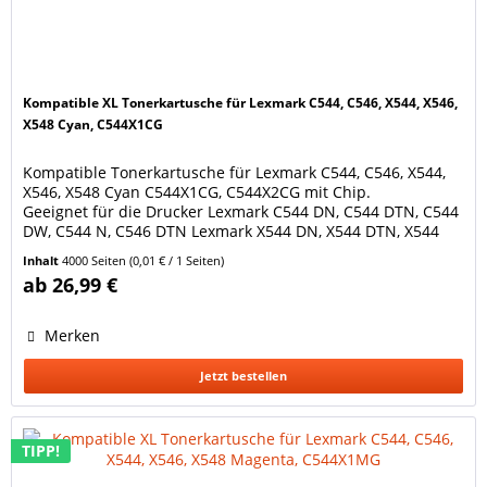
Kompatible XL Tonerkartusche für Lexmark C544, C546, X544, X546,
X548 Cyan, C544X1CG
Kompatible Tonerkartusche für Lexmark C544, C546, X544,
X546, X548 Cyan C544X1CG, C544X2CG mit Chip.
Geeignet für die Drucker Lexmark C544 DN, C544 DTN, C544
DW, C544 N, C546 DTN Lexmark X544 DN, X544 DTN, X544
DW, X544 N, X546 DTN, X548 DE, X548 DTE Lexmark Optra
Inhalt
4000 Seiten
(0,01 € / 1 Seiten)
C544 DN, C544 DTN, C544 DW, C544 N, C546 DTN Ersetzt
ab 26,99 €
Original Lexmark Tonerkartusche C544X1CG / C544X2CG
Farbe:...
Merken
Jetzt bestellen
TIPP!