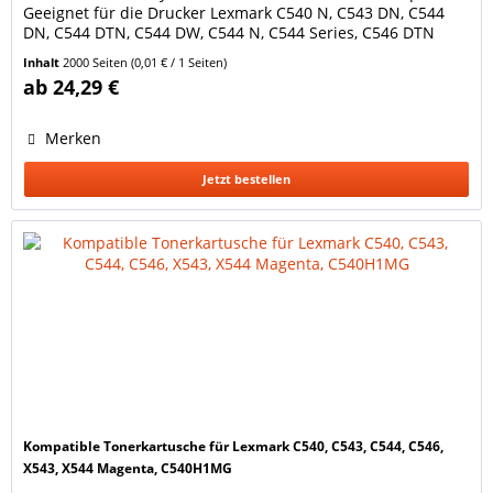
Geeignet für die Drucker Lexmark C540 N, C543 DN, C544
DN, C544 DTN, C544 DW, C544 N, C544 Series, C546 DTN
Lexmark X543 DN, X544 DN, X544 DTN, X544 DW, X544 N,
Inhalt
2000 Seiten
(0,01 € / 1 Seiten)
X546 DTN, X548 DE, X548 DTE Lexmark Optra C540 N, C543
ab 24,29 €
DN, C544 DN, C544 DTN, C544 DW, C544 N, C546 DTN...
Merken
Jetzt bestellen
Kompatible Tonerkartusche für Lexmark C540, C543, C544, C546,
X543, X544 Magenta, C540H1MG