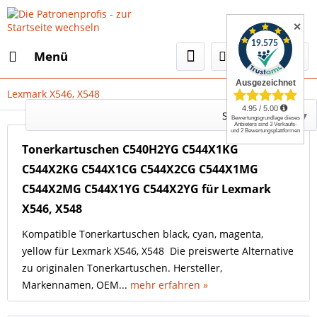
✕
Menü
Lexmark X546, X548
Select Language
▼
Tonerkartuschen C540H2YG C544X1KG
C544X2KG C544X1CG C544X2CG C544X1MG
C544X2MG C544X1YG C544X2YG für Lexmark
X546, X548
Kompatible Tonerkartuschen black, cyan, magenta,
yellow für Lexmark X546, X548 Die preiswerte Alternative
zu originalen Tonerkartuschen. Hersteller,
Markennamen, OEM...
mehr erfahren »