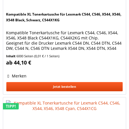
Kompatible XL Tonerkartusche für Lexmark C544, C546, X544, X546,
X548 Black, Schwarz, C544X1KG
Kompatible Tonerkartusche für Lexmark C544, C546, X544,
X546, X548 Black C544X1KG, C544X2KG mit Chip.
Geeignet für die Drucker Lexmark C544 DN, C544 DTN, C544
DW, C544 N, C546 DTN Lexmark X544 DN, X544 DTN, X544
DW, X544 N, X546 DTN, X548 DE, X548 DTE Lexmark Optra
Inhalt
6000 Seiten
(0,01 € / 1 Seiten)
C544 DN, C544 DTN, C544 DW, C544 N, C546 DTN Ersetzt
ab 44,10 €
Original Lexmark Toner C544X1KG / C544X2KG Farbe: black
/...
Merken
Jetzt bestellen
TIPP!