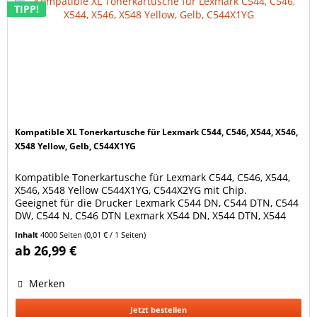
TIPP!
Kompatible XL Tonerkartusche für Lexmark C544, C546, X544, X546,
X548 Yellow, Gelb, C544X1YG
Kompatible Tonerkartusche für Lexmark C544, C546, X544,
X546, X548 Yellow C544X1YG, C544X2YG mit Chip.
Geeignet für die Drucker Lexmark C544 DN, C544 DTN, C544
DW, C544 N, C546 DTN Lexmark X544 DN, X544 DTN, X544
DW, X544 N, X546 DTN, X548 DE, X548 DTE Lexmark Optra
Inhalt
4000 Seiten
(0,01 € / 1 Seiten)
C544 DN, C544 DTN, C544 DW, C544 N, C546 DTN Ersetzt
ab 26,99 €
Original Lexmark Tonerkartusche C544X1YG / C544X2YG...
Merken
Jetzt bestellen