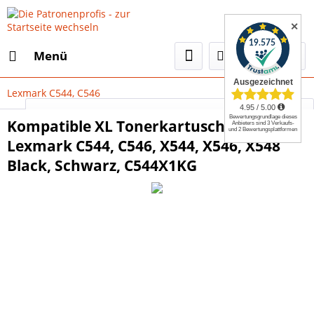
✕
Menü
Lexmark C544, C546
Select Language
▼
Kompatible XL Tonerkartusche für
Lexmark C544, C546, X544, X546, X548
Black, Schwarz, C544X1KG