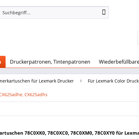
n
Druckerpatronen, Tintenpatronen
Wiederbefüllbar
nerkartuschen für Lexmark Drucker
Für Lexmark Color Druck
 CX625adhe, CX625adhs
artuschen 78C0XK0, 78C0XC0, 78C0XM0, 78C0XY0 für Lexm