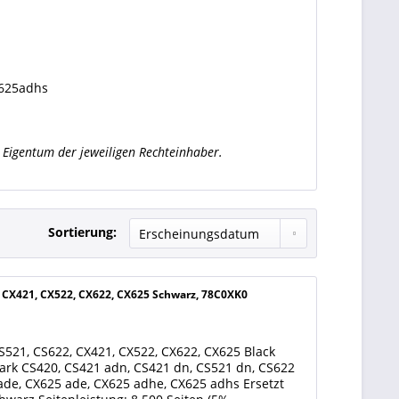
X625adhs
Eigentum der jeweiligen Rechteinhaber.
Sortierung:
, CX421, CX522, CX622, CX625 Schwarz, 78C0XK0
521, CS622, CX421, CX522, CX622, CX625 Black
ark CS420, CS421 adn, CS421 dn, CS521 dn, CS622
ade, CX625 ade, CX625 adhe, CX625 adhs Ersetzt