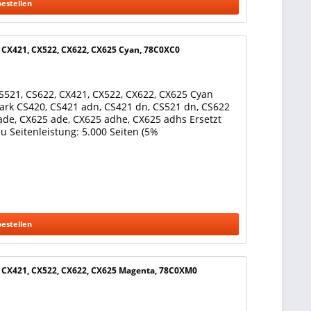
bestellen
, CX421, CX522, CX622, CX625 Cyan, 78C0XC0
S521, CS622, CX421, CX522, CX622, CX625 Cyan
ark CS420, CS421 adn, CS421 dn, CS521 dn, CS622
ade, CX625 ade, CX625 adhe, CX625 adhs Ersetzt
u Seitenleistung: 5.000 Seiten (5%
bestellen
, CX421, CX522, CX622, CX625 Magenta, 78C0XM0