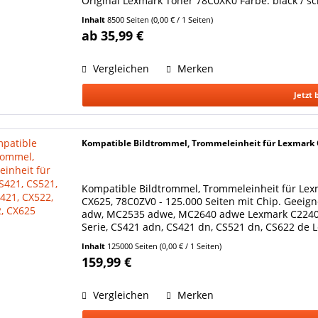
Original Lexmark Toner 78C0XK0 Farbe: black / sch
Inhalt
8500 Seiten
(0,00 € / 1 Seiten)
ab 35,99 €
Vergleichen
Merken
Jetzt 
Kompatible Bildtrommel, Trommeleinheit für Lexmark C
Kompatible Bildtrommel, Trommeleinheit für Lexm
CX625, 78C0ZV0 - 125.000 Seiten mit Chip. Geei
adw, MC2535 adwe, MC2640 adwe Lexmark C2240,
Serie, CS421 adn, CS421 dn, CS521 dn, CS622 de 
ade,...
Inhalt
125000 Seiten
(0,00 € / 1 Seiten)
159,99 €
Vergleichen
Merken