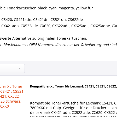
ble Tonerkartuschen black, cyan, magenta, yellow für
 CS420, CS421adn, CS421dn, CS521dn, CS622de
 CX421adn, CX522ade, CX620, CX622ade, CX625ade, CX625adhe, C
swerte Alternative zu originalen Tonerkartuschen.
er, Markennamen, OEM Nummern dienen nur der Orientierung und sind 
Kompatibler XL Toner für Lexmark CS421, CS521, CS622
Kompatible Tonerkartusche für Lexmark CS421, CS
78C0XK0 mit Chip. Geeignet für die Drucker Lexm
de Lexmark CX421 adn, CX522 ade, CX620, CX622 