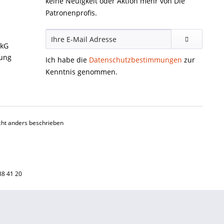
keine Neuigkeit oder Aktion mehr von Die
Patronenprofis.
ckG
gung
Ich habe die
Datenschutzbestimmungen
zur
Kenntnis genommen.
ht anders beschrieben
38 41 20