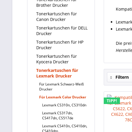
Brother Drucker
Kompati
Tonerkartuschen für
Canon Drucker
Lexmark
Tonerkartuschen für DELL
Lexmark
Drucker
Tonerkartuschen für HP
Die prei
Drucker
Herstell
Tonerkartuschen für
Kyocera Drucker
Tonerkartuschen für
Lexmark Drucker
Filtern
Für Lexmark Schwarz-Weiß
Drucker
Für Lexmark Color Drucker
TIPP!
Lexmark CS310n, CS310dn
Lexmark CS317dn,
CS417dn, CS517de
Lexmark CS410n, CS410dn,
CS410dtn