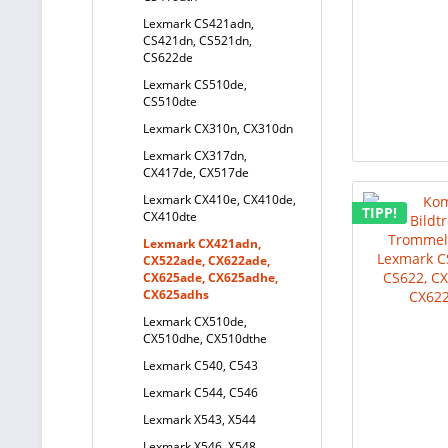
Lexmark CS421adn,
CS421dn, CS521dn,
CS622de
Lexmark CS510de,
CS510dte
Lexmark CX310n, CX310dn
Lexmark CX317dn,
CX417de, CX517de
Lexmark CX410e, CX410de,
TIPP!
CX410dte
Lexmark CX421adn,
CX522ade, CX622ade,
CX625ade, CX625adhe,
CX625adhs
Lexmark CX510de,
CX510dhe, CX510dthe
Lexmark C540, C543
Lexmark C544, C546
Lexmark X543, X544
Lexmark X546, X548