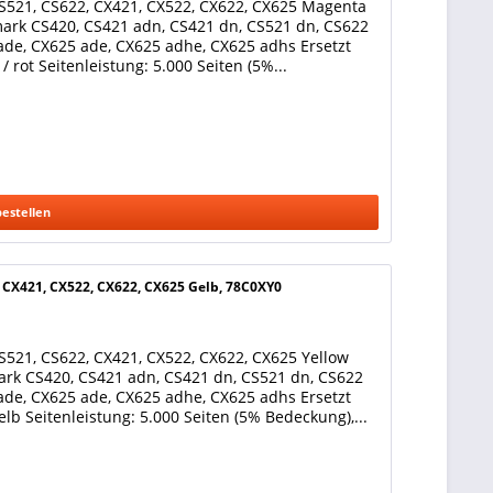
S521, CS622, CX421, CX522, CX622, CX625 Magenta
mark CS420, CS421 adn, CS421 dn, CS521 dn, CS622
ade, CX625 ade, CX625 adhe, CX625 adhs Ersetzt
rot Seitenleistung: 5.000 Seiten (5%...
bestellen
 CX421, CX522, CX622, CX625 Gelb, 78C0XY0
521, CS622, CX421, CX522, CX622, CX625 Yellow
ark CS420, CS421 adn, CS421 dn, CS521 dn, CS622
ade, CX625 ade, CX625 adhe, CX625 adhs Ersetzt
lb Seitenleistung: 5.000 Seiten (5% Bedeckung),...