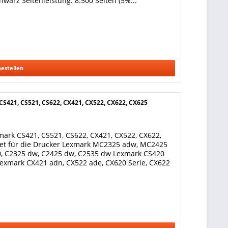
warz Seitenleistung: 8.500 Seiten (5%...
bestellen
S421, CS521, CS622, CX421, CX522, CX622, CX625
ark CS421, CS521, CS622, CX421, CX522, CX622,
gnet für die Drucker Lexmark MC2325 adw, MC2425
 C2325 dw, C2425 dw, C2535 dw Lexmark CS420
Lexmark CX421 adn, CX522 ade, CX620 Serie, CX622