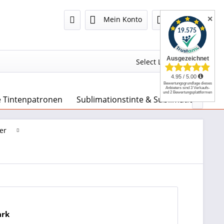
✕
Mein Konto
0,00 €
Select Language
▼
e Tintenpatronen
Sublimationstinte & Sublimationspapie

er
ark