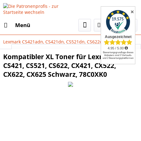
✕
Menü
Lexmark CS421adn, CS421dn, CS521dn, CS622de
Select Language
▼
Kompatibler XL Toner für Lexmark
CS421, CS521, CS622, CX421, CX522,
CX622, CX625 Schwarz, 78C0XK0