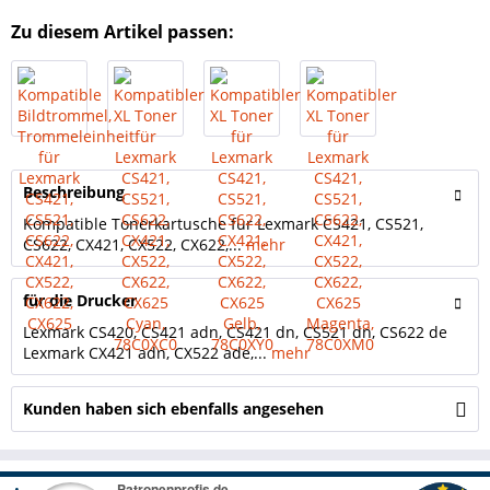
Zu diesem Artikel passen:
Beschreibung
Kompatible Tonerkartusche für Lexmark CS421, CS521,
CS622, CX421, CX522, CX622,...
mehr
für die Drucker
Lexmark CS420, CS421 adn, CS421 dn, CS521 dn, CS622 de
Lexmark CX421 adn, CX522 ade,...
mehr
Kunden haben sich ebenfalls angesehen