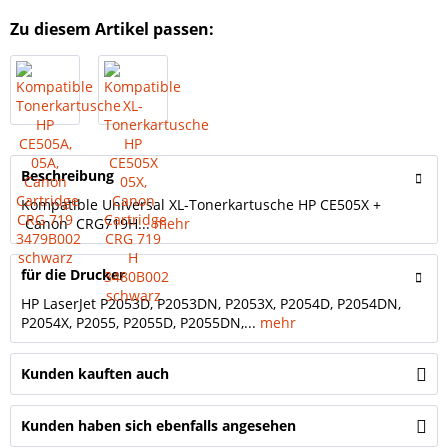
Zu diesem Artikel passen:
Beschreibung
Kompatible Universal XL-Tonerkartusche HP CE505X +
Canon CRG719H...
mehr
für die Drucker
HP LaserJet P2053D, P2053DN, P2053X, P2054D, P2054DN,
P2054X, P2055, P2055D, P2055DN,...
mehr
Kunden kauften auch
Kunden haben sich ebenfalls angesehen