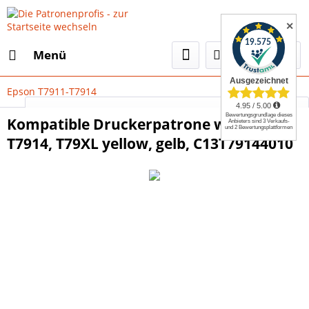
✕
Menü
Epson T7911-T7914
Select Language
▼
Kompatible Druckerpatrone wie Epson
T7914, T79XL yellow, gelb, C13T79144010