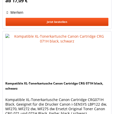
ab 17,09 €
DIN/ISO 9001 und / oder 14001 produziert. Diese...
Merken
Jetzt bestellen
Kompatible XL-Tonerkartusche Canon Cartridge CRG 071H black,
schwarz
Kompatible XL-Tonerkartusche Canon Cartridge CRG071H
Black. Geeignet für die Drucker Canon i-SENSYS LBP122 dw,
MF270, MF272 dw, MF275 dw Ersetzt Original Toner Canon
CRG 071 und 071H Black. Farbe: black / schwarz