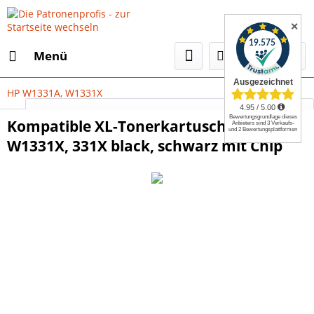
✕
Menü
HP W1331A, W1331X
Select Language
▼
Kompatible XL-Tonerkartusche HP
W1331X, 331X black, schwarz mit Chip