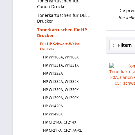
Tonerkartuschen für
Canon Drucker
Die prei
Tonerkartuschen für DELL
Herstell
Drucker
Tonerkartuschen für HP
Drucker
Für HP Schwarz-Weiss
Filtern
Drucker
HP W1106A, W1106X
HP W1331A, W1331X
HP W1332A
HP W1335A, W1335X
HP W1350A, W1350X
HP W1390A, W1390X
HP W1420A
HP W1490X
HP CF214A, CF214X
HP CF217A, CF217A-XL