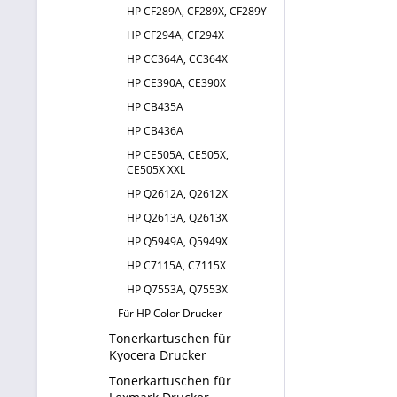
HP CF289A, CF289X, CF289Y
HP CF294A, CF294X
HP CC364A, CC364X
HP CE390A, CE390X
HP CB435A
HP CB436A
HP CE505A, CE505X,
CE505X XXL
HP Q2612A, Q2612X
HP Q2613A, Q2613X
HP Q5949A, Q5949X
HP C7115A, C7115X
HP Q7553A, Q7553X
Für HP Color Drucker
Tonerkartuschen für
Kyocera Drucker
Tonerkartuschen für