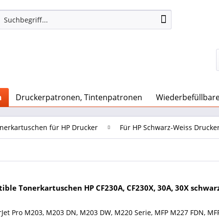
n
Druckerpatronen, Tintenpatronen
Wiederbefüllbar
nerkartuschen für HP Drucker
Für HP Schwarz-Weiss Drucke
ible Tonerkartuschen HP CF230A, CF230X, 30A, 30X schwarz
rJet Pro M203, M203 DN, M203 DW, M220 Serie, MFP M227 FDN, 