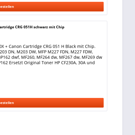
bestellen
artridge CRG 051H schwarz mit Chip
X + Canon Cartridge CRG 051 H Black mit Chip.
, M203 DN, M203 DW, MFP M227 FDN, M227 FDW,
BP162 dwf, MF260, MF264 dw, MF267 dw, MF269 dw
62 Ersetzt Original Toner HP CF230A, 30A und
bestellen