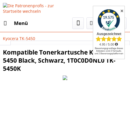
✕
Menü
Kyocera TK-5450
Select Language
▼
Kompatible Tonerkartusche Kyocera TK-
5450 Black, Schwarz, 1T0C0D0NL0 TK-
5450K