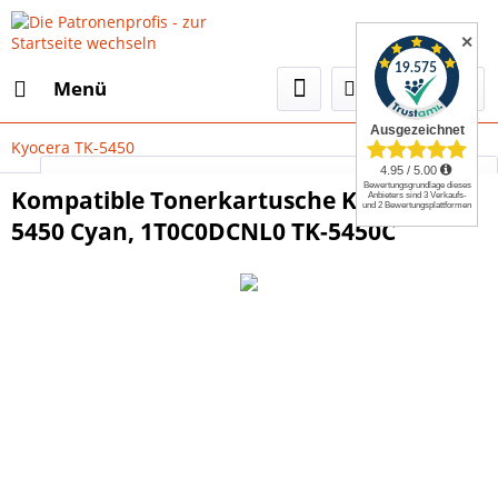
✕
Menü
Kyocera TK-5450
Select Language
▼
Kompatible Tonerkartusche Kyocera TK-
5450 Cyan, 1T0C0DCNL0 TK-5450C