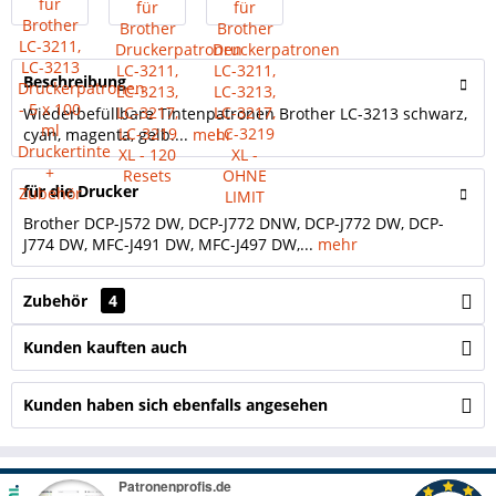
Beschreibung
Wiederbefüllbare Tintenpatronen Brother LC-3213 schwarz,
cyan, magenta, gelb....
mehr
für die Drucker
Brother DCP-J572 DW, DCP-J772 DNW, DCP-J772 DW, DCP-
J774 DW, MFC-J491 DW, MFC-J497 DW,...
mehr
Zubehör
4
Kunden kauften auch
Kunden haben sich ebenfalls angesehen