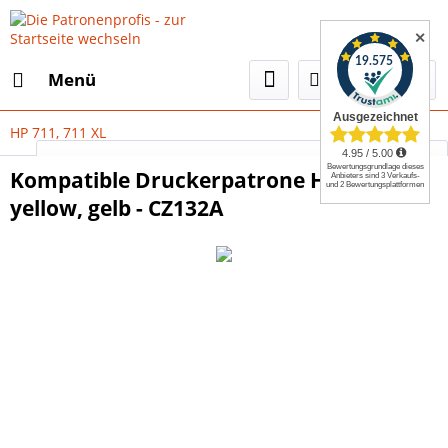
✕
Menü
HP 711, 711 XL
Select Language
▼
Kompatible Druckerpatrone HP 711XL
yellow, gelb - CZ132A