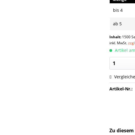
bis
4
ab
5
Inhalt:
1500 Se
inkl. MwSt.
zzg
Artikel am
Vergleich
Artikel-Nr.:
Zu diesem 