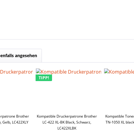
enfalls angesehen
TIPP!
rpatrone Brother
Kompatible Druckerpatrone Brother
Kompatible Tone
w, Gelb, LC422XLY
LC-422 XL-BK Black, Schwarz,
TN-1050 XL blac
LC422XLBK