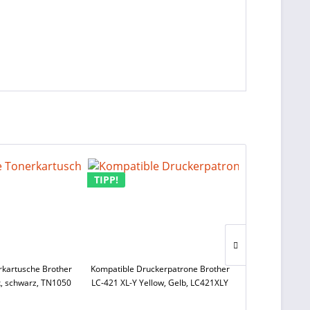
TIPP!
TIPP!
rkartusche Brother
Kompatible Druckerpatrone Brother
Kompatible Dru
k, schwarz, TN1050
LC-421 XL-Y Yellow, Gelb, LC421XLY
LC-421 XL-M 