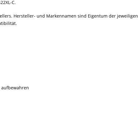
422XL-C.
stellers. Hersteller- und Markennamen sind Eigentum der jeweilig
bilität.
rn aufbewahren