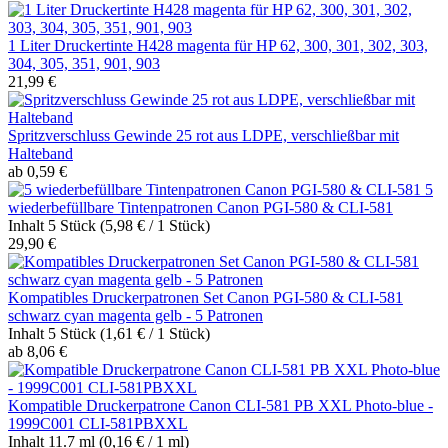
1 Liter Druckertinte H428 magenta für HP 62, 300, 301, 302, 303,
304, 305, 351, 901, 903
21,99 €
Spritzverschluss Gewinde 25 rot aus LDPE, verschließbar mit
Halteband
ab 0,59 €
5
wiederbefüllbare Tintenpatronen Canon PGI-580 & CLI-581
Inhalt
5 Stück
(5,98 € / 1 Stück)
29,90 €
Kompatibles Druckerpatronen Set Canon PGI-580 & CLI-581
schwarz cyan magenta gelb - 5 Patronen
Inhalt
5 Stück
(1,61 € / 1 Stück)
ab 8,06 €
Kompatible Druckerpatrone Canon CLI-581 PB XXL Photo-blue -
1999C001 CLI-581PBXXL
Inhalt
11.7 ml
(0,16 € / 1 ml)