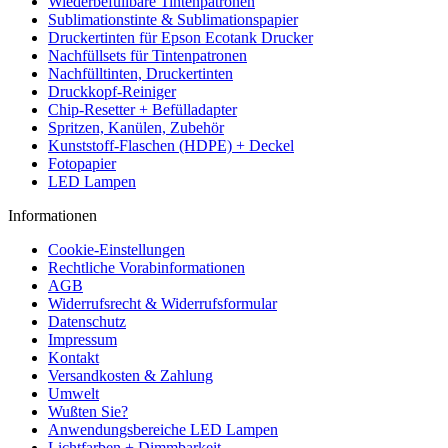
Wiederbefüllbare Tintenpatronen
Sublimationstinte & Sublimationspapier
Druckertinten für Epson Ecotank Drucker
Nachfüllsets für Tintenpatronen
Nachfülltinten, Druckertinten
Druckkopf-Reiniger
Chip-Resetter + Befülladapter
Spritzen, Kanülen, Zubehör
Kunststoff-Flaschen (HDPE) + Deckel
Fotopapier
LED Lampen
Informationen
Cookie-Einstellungen
Rechtliche Vorabinformationen
AGB
Widerrufsrecht & Widerrufsformular
Datenschutz
Impressum
Kontakt
Versandkosten & Zahlung
Umwelt
Wußten Sie?
Anwendungsbereiche LED Lampen
Lichtfarben + Dimmbarkeit