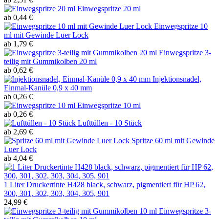
Einwegspritze 20 ml
ab 0,44 €
Einwegspritze 10
ml mit Gewinde Luer Lock
ab 1,79 €
Einwegspritze 3-
teilig mit Gummikolben 20 ml
ab 0,62 €
Injektionsnadel,
Einmal-Kanüle 0,9 x 40 mm
ab 0,26 €
Einwegspritze 10 ml
ab 0,26 €
Lufttüllen - 10 Stück
ab 2,69 €
Spritze 60 ml mit Gewinde
Luer Lock
ab 4,04 €
1 Liter Druckertinte H428 black, schwarz, pigmentiert für HP 62,
300, 301, 302, 303, 304, 305, 901
24,99 €
Einwegspritze 3-