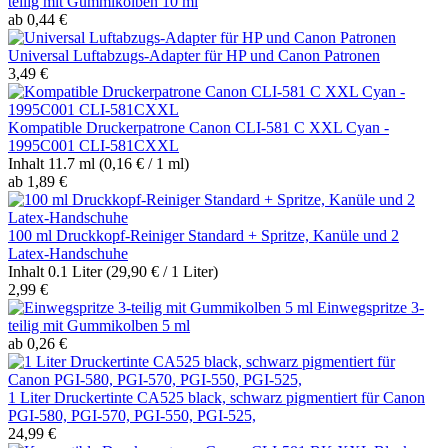
teilig mit Gummikolben 10 ml
ab 0,44 €
Universal Luftabzugs-Adapter für HP und Canon Patronen
3,49 €
Kompatible Druckerpatrone Canon CLI-581 C XXL Cyan -
1995C001 CLI-581CXXL
Inhalt
11.7 ml
(0,16 € / 1 ml)
ab 1,89 €
100 ml Druckkopf-Reiniger Standard + Spritze, Kanüle und 2
Latex-Handschuhe
Inhalt
0.1 Liter
(29,90 € / 1 Liter)
2,99 €
Einwegspritze 3-
teilig mit Gummikolben 5 ml
ab 0,26 €
1 Liter Druckertinte CA525 black, schwarz pigmentiert für Canon
PGI-580, PGI-570, PGI-550, PGI-525,
24,99 €