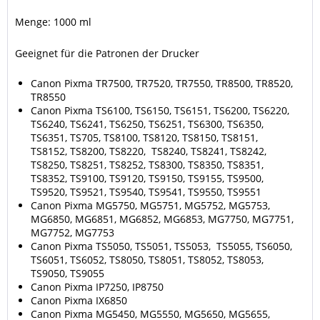
Menge: 1000 ml
Geeignet für die Patronen der Drucker
Canon Pixma TR7500, TR7520, TR7550, TR8500, TR8520,
TR8550
Canon Pixma TS6100, TS6150, TS6151, TS6200, TS6220,
TS6240, TS6241, TS6250, TS6251, TS6300, TS6350,
TS6351, TS705, TS8100, TS8120, TS8150, TS8151,
TS8152, TS8200, TS8220, TS8240, TS8241, TS8242,
TS8250, TS8251, TS8252, TS8300, TS8350, TS8351,
TS8352, TS9100, TS9120, TS9150, TS9155, TS9500,
TS9520, TS9521, TS9540, TS9541, TS9550, TS9551
Canon Pixma MG5750, MG5751, MG5752, MG5753,
MG6850, MG6851, MG6852, MG6853, MG7750, MG7751,
MG7752, MG7753
Canon Pixma TS5050, TS5051, TS5053, TS5055, TS6050,
TS6051, TS6052, TS8050, TS8051, TS8052, TS8053,
TS9050, TS9055
Canon Pixma IP7250, IP8750
Canon Pixma IX6850
Canon Pixma MG5450, MG5550, MG5650, MG5655,