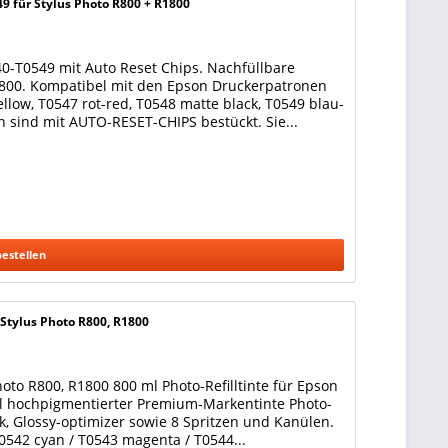
9 für Stylus Photo R800 + R1800
0-T0549 mit Auto Reset Chips. Nachfüllbare
1800. Kompatibel mit den Epson Druckerpatronen
llow, T0547 rot-red, T0548 matte black, T0549 blau-
n sind mit AUTO-RESET-CHIPS bestückt. Sie...
bestellen
 Stylus Photo R800, R1800
Photo R800, R1800 800 ml Photo-Refilltinte für Epson
ml hochpigmentierter Premium-Markentinte Photo-
ck, Glossy-optimizer sowie 8 Spritzen und Kanülen.
0542 cyan / T0543 magenta / T0544...