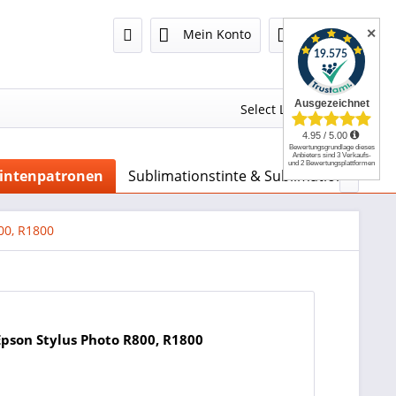
✕
Mein Konto
0,00 €
Select Language
▼
Tintenpatronen
Sublimationstinte & Sublimationspapier

00, R1800
Epson Stylus Photo R800, R1800