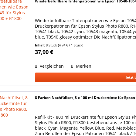
Wiederbefüllbare Tintenpatronen wie Epson T0540-T054
Wiederbefüllbare Tintenpatronen wie Epson T054
Druckerpatronen für Epson Stylus Photo R800, R
T0541 black, T0542 cyan, T0543 magenta, T0544 ye
blue, T0540 glossy optimizer Die Nachfüllpatrone
Inhalt
8 Stück
(4,74 € / 1 Stück)
37,90 €
Vergleichen
Merken
Jetzt 
8 Farben Nachfüllset, 8 x 100 ml Druckertinte für Epson
Refill-Kit - 800 ml Druckertinte für Epson Stylus 
Stylus Photo R800, R1800 bestehend aus je 100 
black, Cyan, Magenta, Yellow, Blue, Red, Matt-bla
Zum Befüllen der Epson Patronen T0541 black / T