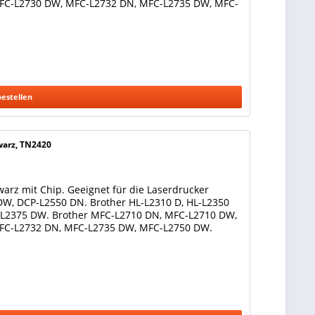
FC-L2730 DW, MFC-L2732 DN, MFC-L2735 DW, MFC-
bestellen
warz, TN2420
arz mit Chip. Geeignet für die Laserdrucker
DW, DCP-L2550 DN. Brother HL-L2310 D, HL-L2350
-L2375 DW. Brother MFC-L2710 DN, MFC-L2710 DW,
FC-L2732 DN, MFC-L2735 DW, MFC-L2750 DW.