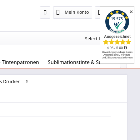
✕
Mein Konto
0,00 €
Select Language
▼
e Tintenpatronen
Sublimationstinte & Sublimationspapie

ß Drucker