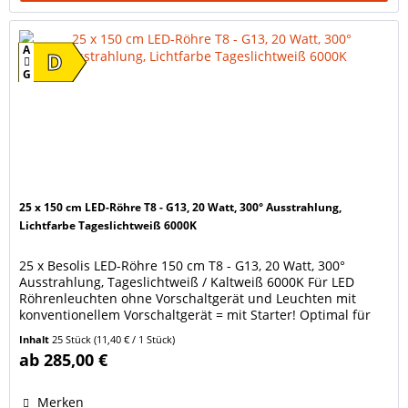
A
D
G
25 x 150 cm LED-Röhre T8 - G13, 20 Watt, 300° Ausstrahlung,
Lichtfarbe Tageslichtweiß 6000K
25 x Besolis LED-Röhre 150 cm T8 - G13, 20 Watt, 300°
Ausstrahlung, Tageslichtweiß / Kaltweiß 6000K Für LED
Röhrenleuchten ohne Vorschaltgerät und Leuchten mit
konventionellem Vorschaltgerät = mit Starter! Optimal für
Firmen, Gewerbe... Jede Röhre ist einzeln im Karton
Inhalt
25 Stück
(11,40 € / 1 Stück)
verpackt. Energiesparende HIGH LUMEN LED-Lampe in
ab 285,00 €
Röhrenform, Länge 150 cm. Für alle...
Merken