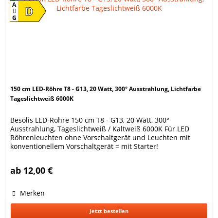
A
D
G
150 cm LED-Röhre T8 - G13, 20 Watt, 300° Ausstrahlung, Lichtfarbe
Tageslichtweiß 6000K
Besolis LED-Röhre 150 cm T8 - G13, 20 Watt, 300°
Ausstrahlung, Tageslichtweiß / Kaltweiß 6000K Für LED
Röhrenleuchten ohne Vorschaltgerät und Leuchten mit
konventionellem Vorschaltgerät = mit Starter!
Energiesparende HIGH LUMEN LED-Lampe in
Röhrenform, Länge 150 cm. Für alle Leuchtstoffröhren-
ab 12,00 €
Leuchten mit Startern (KVG, VVG)* und LED-Röhrenleuchten
ohne Vorschaltgerät. Diese...
Merken
Jetzt bestellen