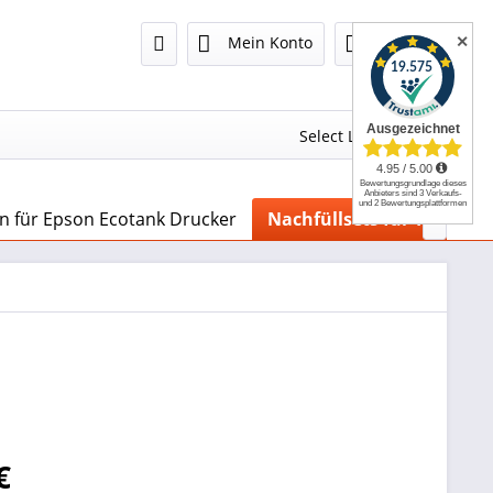
✕
Mein Konto
0,00 €
Select Language
▼
n für Epson Ecotank Drucker
Nachfüllsets für Tintenp

€