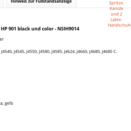
Hinweis zur Füllstandsanzeige
r HP
901 black und color - NSIH9014
ker
J4540, J4545, J4550, J4580, J4585, J4624, J4660, J4680, J4680 C.
a, gelb