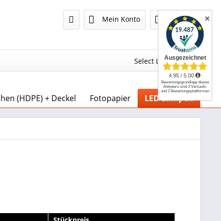
✕
Mein Konto
0,00 €
Select Language
▼
chen (HDPE) + Deckel
Fotopapier
LED Lampen
Stückpreis