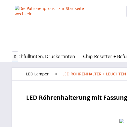
nen
Nachfülltinten, Druckertinten
Chip-Resetter + Befü

LED Lampen
LED RÖHRENHALTER + LEUCHTEN
LED Röhrenhalterung mit Fassunge