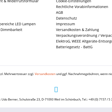
ht & Widerrufsformular
Cookie-Einstellungen
Rechtliche Vorabinformationen
AGB
Datenschutz
ereiche LED Lampen
Impressum
+ Dimmbarkeit
Versandkosten & Zahlung
Verpackungsverordnung / Verpa
ElektroG, WEEE Altgeräte-Entsor
Batteriegesetz - BattG
etzl. Mehrwertsteuer zzgl.
Versandkosten
und ggf. Nachnahmegebühren, wenn nic
: Udo Berner, Schulstraße 23, D-71093 Weil im Schönbuch, Tel.: +49 (0) 7157 / 5 