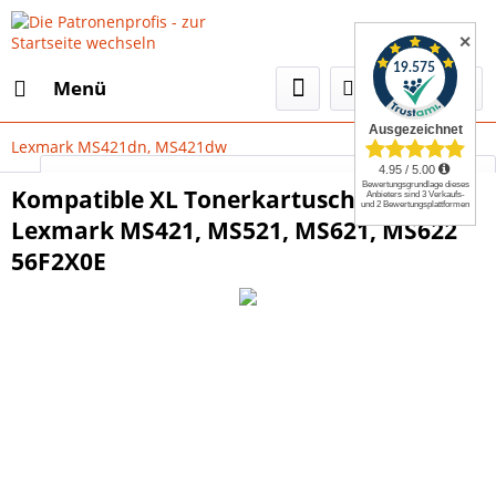
✕
Menü
Lexmark MS421dn, MS421dw
Select Language
▼
Kompatible XL Tonerkartusche für
Lexmark MS421, MS521, MS621, MS622
56F2X0E