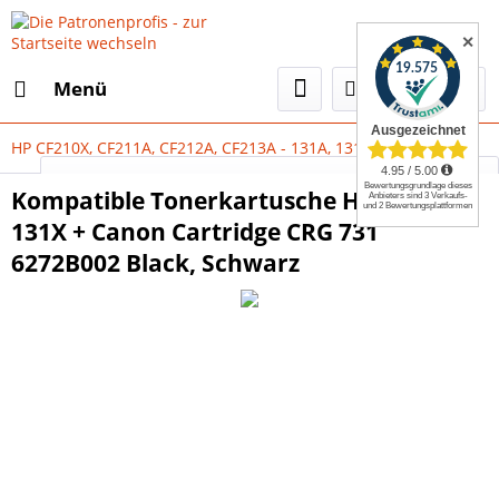
✕
Menü
HP CF210X, CF211A, CF212A, CF213A - 131A, 131X Serie
Select Language
▼
Kompatible Tonerkartusche HP CF210X -
131X + Canon Cartridge CRG 731
6272B002 Black, Schwarz