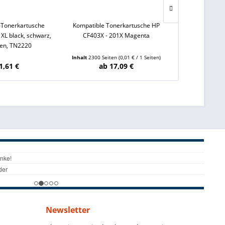
-Tonerkartusche
Kompatible Tonerkartusche HP
Kompatible T
XL black, schwarz,
CF403X - 201X Magenta
CF542X - 20
ten, TN2220
Inhalt
2300 Seiten
(0,01 € / 1 Seiten)
Inhalt
2500 Sei
1,61 €
ab 17,09 €
ab 
Newsletter