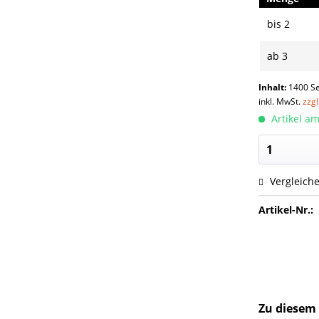
bis
2
ab
3
Inhalt:
1400 Se
inkl. MwSt.
zzg
Artikel am
Vergleich
Artikel-Nr.:
Zu diesem 