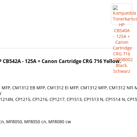
 CB542A - 125A + Canon Cartridge CRG 716 Yellow
.
CI MFP, CM1312 EB MFP, CM1312 EI MFP, CM1312 MFP, CM1312 NFI
W
P1214N, CP1215, CP1216, CP1217, CP1513, CP1513 N, CP1514 N, CP1
cn, MF8050, MF8050 cn, MF8080 cw