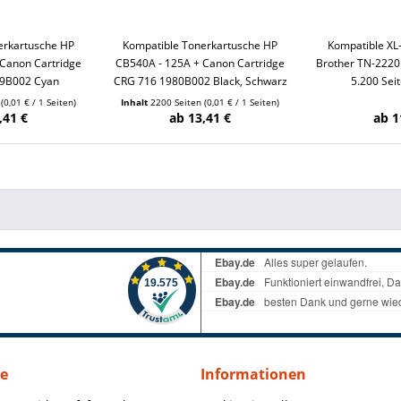
erkartusche HP
Kompatible Tonerkartusche HP
Kompatible XL
Canon Cartridge
CB540A - 125A + Canon Cartridge
Brother TN-2220 
9B002 Cyan
CRG 716 1980B002 Black, Schwarz
5.200 Sei
n
(0,01 € / 1 Seiten)
Inhalt
2200 Seiten
(0,01 € / 1 Seiten)
,41 €
ab 13,41 €
ab 1
ce
Informationen