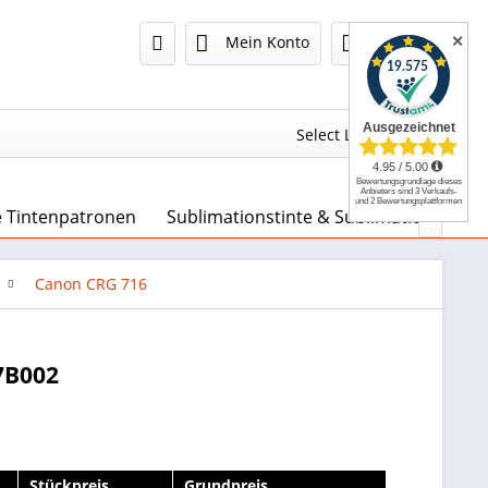
✕
Mein Konto
0,00 €
Select Language
▼
e Tintenpatronen
Sublimationstinte & Sublimationspapie

Canon CRG 716
7B002
Stückpreis
Grundpreis