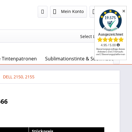
✕
Mein Konto
0,00 €
Select Language
▼
e Tintenpatronen
Sublimationstinte & Sublimationspapie

DELL 2150, 2155
666
Stückpreis