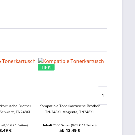
TIPP!
TIPP!
rkartusche Brother
Kompatible Tonerkartusche Brother
Kompatible Ton
 Schwarz, TN248XL
TN-248XL Magenta, TN248XL
TN-248XL Yell
en
(0,00 € / 1 Seiten)
Inhalt
2300 Seiten
(0,01 € / 1 Seiten)
Inhalt
2300 Sei
3,49 €
ab 13,49 €
ab 