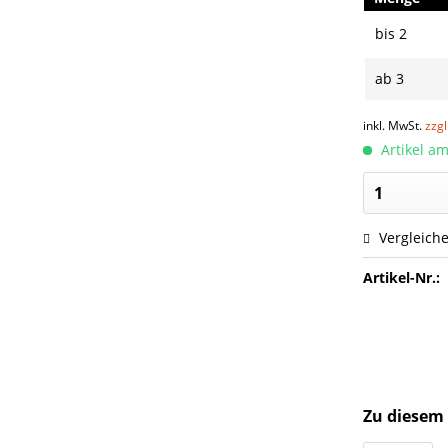
bis
2
ab
3
inkl. MwSt.
zzg
Artikel am
Vergleich
Artikel-Nr.:
Zu diesem 