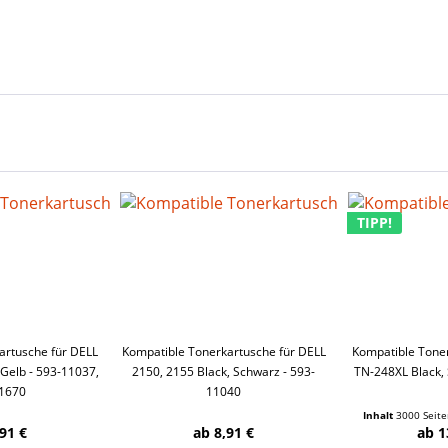
TIPP!
artusche für DELL
Kompatible Tonerkartusche für DELL
Kompatible Tone
 Gelb - 593-11037,
2150, 2155 Black, Schwarz - 593-
TN-248XL Black,
1670
11040
Inhalt
3000 Seit
91 €
ab 8,91 €
ab 1