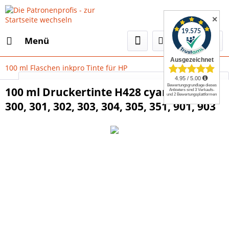
✕
Menü
100 ml Flaschen inkpro Tinte für HP
Select Language
▼
100 ml Druckertinte H428 cyan - HP 62,
300, 301, 302, 303, 304, 305, 351, 901, 903