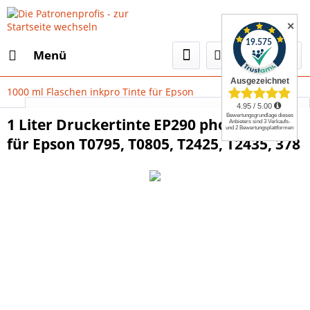
✕
Menü
1000 ml Flaschen inkpro Tinte für Epson
Select Language
▼
1 Liter Druckertinte EP290 photo-cyan
für Epson T0795, T0805, T2425, T2435, 378